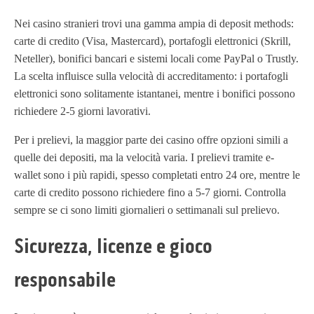
Nei casino stranieri trovi una gamma ampia di deposit methods:
carte di credito (Visa, Mastercard), portafogli elettronici (Skrill,
Neteller), bonifici bancari e sistemi locali come PayPal o Trustly.
La scelta influisce sulla velocità di accreditamento: i portafogli
elettronici sono solitamente istantanei, mentre i bonifici possono
richiedere 2‑5 giorni lavorativi.
Per i prelievi, la maggior parte dei casino offre opzioni simili a
quelle dei depositi, ma la velocità varia. I prelievi tramite e-
wallet sono i più rapidi, spesso completati entro 24 ore, mentre le
carte di credito possono richiedere fino a 5‑7 giorni. Controlla
sempre se ci sono limiti giornalieri o settimanali sul prelievo.
Sicurezza, licenze e gioco
responsabile