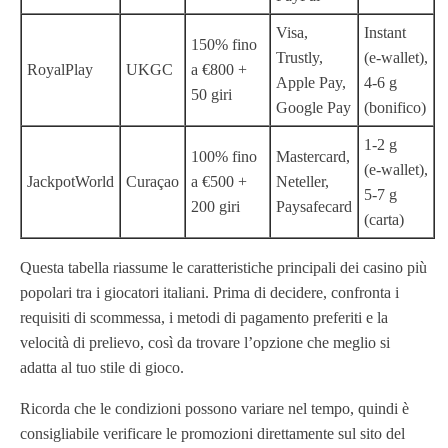
Visa,
Instant
150% fino
Trustly,
(e‑wallet),
RoyalPlay
UKGC
a €800 +
Apple Pay,
4‑6 g
50 giri
Google Pay
(bonifico)
1‑2 g
100% fino
Mastercard,
(e‑wallet),
JackpotWorld
Curaçao
a €500 +
Neteller,
5‑7 g
200 giri
Paysafecard
(carta)
Questa tabella riassume le caratteristiche principali dei casino più
popolari tra i giocatori italiani. Prima di decidere, confronta i
requisiti di scommessa, i metodi di pagamento preferiti e la
velocità di prelievo, così da trovare l’opzione che meglio si
adatta al tuo stile di gioco.
Ricorda che le condizioni possono variare nel tempo, quindi è
consigliabile verificare le promozioni direttamente sul sito del