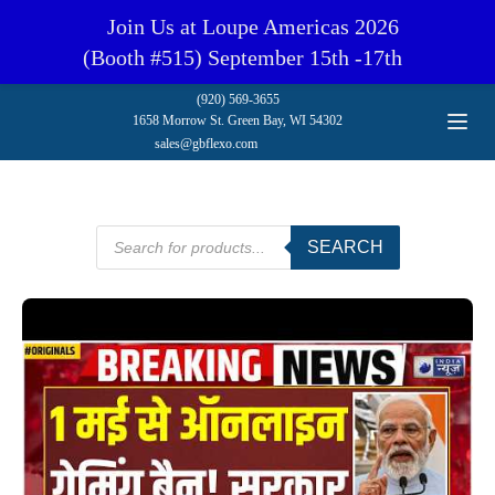
Join Us at Loupe Americas 2026
(Booth #515) September 15th -17th
(920) 569-3655
1658 Morrow St. Green Bay, WI 54302
sales@gbflexo.com
Products
SEARCH
search