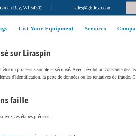
 Green Bay, WI 54302
sales@gbflexo.com
ngs
List Your Equipment
Services
Compa
isé sur Liraspin
être un processus simple et sécurisé. Avec l'évolution constante des tech
lèmes d'identification, la perte de données ou les tentatives de fraude. C
ns faille
uivez ces étapes précises :