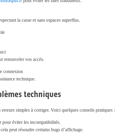
inoliraspin.fr
pour éviter les sites frauduleux.
spectant la casse et sans espaces superflus.
ble
ouci
ur renouveler vos accès.
 de connexion
ssistance technique.
oblèmes techniques
erreurs simples à corriger. Voici quelques conseils pratiques :
 pour éviter les incompatibilités.
 cela peut résoudre certains bugs d’affichage.