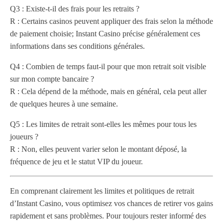
Q3 : Existe-t-il des frais pour les retraits ?
R : Certains casinos peuvent appliquer des frais selon la méthode
de paiement choisie; Instant Casino précise généralement ces
informations dans ses conditions générales.
Q4 : Combien de temps faut-il pour que mon retrait soit visible
sur mon compte bancaire ?
R : Cela dépend de la méthode, mais en général, cela peut aller
de quelques heures à une semaine.
Q5 : Les limites de retrait sont-elles les mêmes pour tous les
joueurs ?
R : Non, elles peuvent varier selon le montant déposé, la
fréquence de jeu et le statut VIP du joueur.
En comprenant clairement les limites et politiques de retrait
d’Instant Casino, vous optimisez vos chances de retirer vos gains
rapidement et sans problèmes. Pour toujours rester informé des