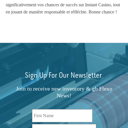
significativement vos chances de succès sur Instant Casino, tout
en jouant de manière responsable et réfléchie. Bonne chance !
Sign Up For Our Newsletter
Join to receive new inventory & gb Flexo
News!