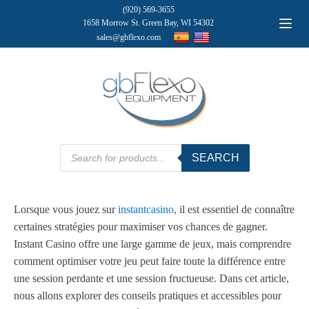
(920) 569-3655
1658 Morrow St. Green Bay, WI 54302
sales@gbflexo.com
Products
SEARCH
search
Lorsque vous jouez sur
instantcasino
, il est essentiel de connaître
certaines stratégies pour maximiser vos chances de gagner.
Instant Casino offre une large gamme de jeux, mais comprendre
comment optimiser votre jeu peut faire toute la différence entre
une session perdante et une session fructueuse. Dans cet article,
nous allons explorer des conseils pratiques et accessibles pour