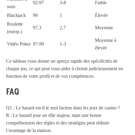
92-97
3-8
Faible
sous
Blackjack
99
1
Élevée
Roulette
97,3
2,7
Moyenne
(europ.)
Moyenne à
Vidéo Poker
97-99
1-3
élevée
Ce tableau vous donne un aperçu rapide des spécificités de
chaque jeu, ce qui peut vous aider à choisir judicieusement en
fonction de votre profil et de vos compétences.
FAQ
Q1 : Le hasard est-il le seul facteur dans les jeux de casino ?
R : Le hasard joue un rôle majeur, mais une bonne
compréhension des règles et des stratégies peut réduire
l’avantage de la maison.