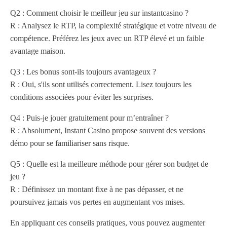
Q2 : Comment choisir le meilleur jeu sur instantcasino ?
R : Analysez le RTP, la complexité stratégique et votre niveau de
compétence. Préférez les jeux avec un RTP élevé et un faible
avantage maison.
Q3 : Les bonus sont-ils toujours avantageux ?
R : Oui, s'ils sont utilisés correctement. Lisez toujours les
conditions associées pour éviter les surprises.
Q4 : Puis-je jouer gratuitement pour m’entraîner ?
R : Absolument, Instant Casino propose souvent des versions
démo pour se familiariser sans risque.
Q5 : Quelle est la meilleure méthode pour gérer son budget de
jeu ?
R : Définissez un montant fixe à ne pas dépasser, et ne
poursuivez jamais vos pertes en augmentant vos mises.
En appliquant ces conseils pratiques, vous pouvez augmenter