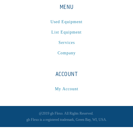
MENU
Used Equipment
List Equipment
Services
Company
ACCOUNT
My Account
@2019 gb Flexo. All Rights Reserved.
gb Flexo is a registered trademark, Green Bay, WI, USA.