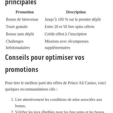
principales
Promotion
Description
Bonus de bienvenue
Jusqu’à 100 % sur le premier dépôt
Tours gratuits
Entre 20 et 50 free spins offerts
Bonus sans dépôt
Crédit offert à l’inscription
Challenges
Missions avec récompenses
hebdomadaires
supplémentaires
Conseils pour optimiser vos
promotions
Pour tirer le meilleur parti des offres de Prince Ali Casino, voici
quelques recommandations clés :
Lire attentivement les conditions de mise associées aux
bonus.
Vérifier les jeux éligibles pour les free spins et les bonus.