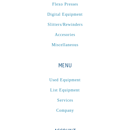
Flexo Presses
Digital Equipment
Slitters/Rewinders
Accesories
Miscellaneous
MENU
Used Equipment
List Equipment
Services
Company