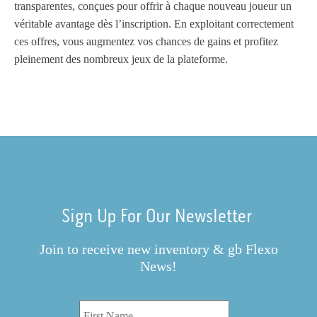
transparentes, conçues pour offrir à chaque nouveau joueur un
véritable avantage dès l’inscription. En exploitant correctement
ces offres, vous augmentez vos chances de gains et profitez
pleinement des nombreux jeux de la plateforme.
Sign Up For Our Newsletter
Join to receive new inventory & gb Flexo
News!