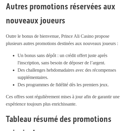
Autres promotions réservées aux
nouveaux joueurs
Outre le bonus de bienvenue, Prince Ali Casino propose
plusieurs autres promotions destinées aux nouveaux joueurs :
Un bonus sans dépôt : un crédit offert juste après
l'inscription, sans besoin de déposer de l’argent.
Des challenges hebdomadaires avec des récompenses
supplémentaires.
Des programmes de fidélité dès les premiers jeux.
Ces offres sont régulièrement mises à jour afin de garantir une
expérience toujours plus enrichissante.
Tableau résumé des promotions