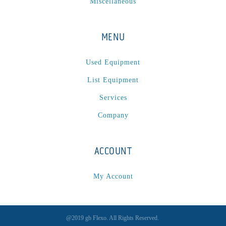
Miscellaneous
MENU
Used Equipment
List Equipment
Services
Company
ACCOUNT
My Account
@2019 gb Flexo. All Rights Reserved.