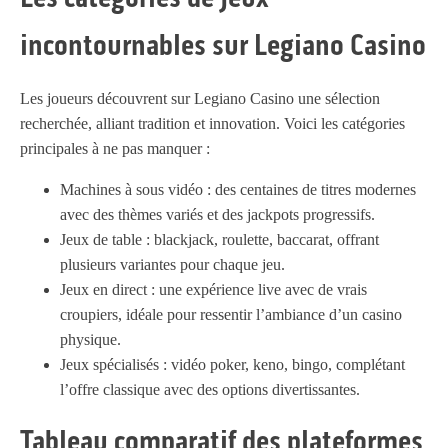
incontournables sur Legiano Casino
Les joueurs découvrent sur Legiano Casino une sélection
recherchée, alliant tradition et innovation. Voici les catégories
principales à ne pas manquer :
Machines à sous vidéo : des centaines de titres modernes
avec des thèmes variés et des jackpots progressifs.
Jeux de table : blackjack, roulette, baccarat, offrant
plusieurs variantes pour chaque jeu.
Jeux en direct : une expérience live avec de vrais
croupiers, idéale pour ressentir l’ambiance d’un casino
physique.
Jeux spécialisés : vidéo poker, keno, bingo, complétant
l’offre classique avec des options divertissantes.
Tableau comparatif des plateformes