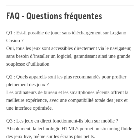
FAQ - Questions fréquentes
Q1 : Est-il possible de jouer sans téléchargement sur Legiano
Casino ?
Oui, tous les jeux sont accessibles directement via le navigateur,
sans besoin d’installer un logiciel, garantissant ainsi une grande
souplesse d’utilisation.
Q2 : Quels appareils sont les plus recommandés pour profiter
pleinement des jeux ?
Les ordinateurs de bureau et les smartphones récents offrent la
meilleure expérience, avec une compatibilité totale des jeux et
une interface optimisée.
Q3 : Les jeux en direct fonctionnent-ils bien sur mobile ?
Absolument, la technologie HTML5 permet un streaming fluide
des jeux live, même sur les écrans plus petits.