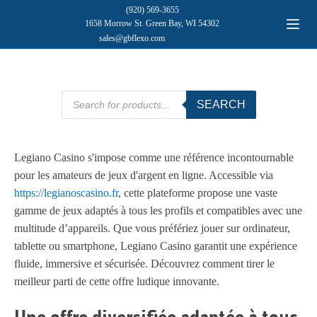
(920) 569-3655
1658 Morrow St. Green Bay, WI 54302
sales@gbflexo.com
Products
SEARCH
search
Legiano Casino s'impose comme une référence incontournable
pour les amateurs de jeux d'argent en ligne. Accessible via
https://legianoscasino.fr
, cette plateforme propose une vaste
gamme de jeux adaptés à tous les profils et compatibles avec une
multitude d’appareils. Que vous préfériez jouer sur ordinateur,
tablette ou smartphone, Legiano Casino garantit une expérience
fluide, immersive et sécurisée. Découvrez comment tirer le
meilleur parti de cette offre ludique innovante.