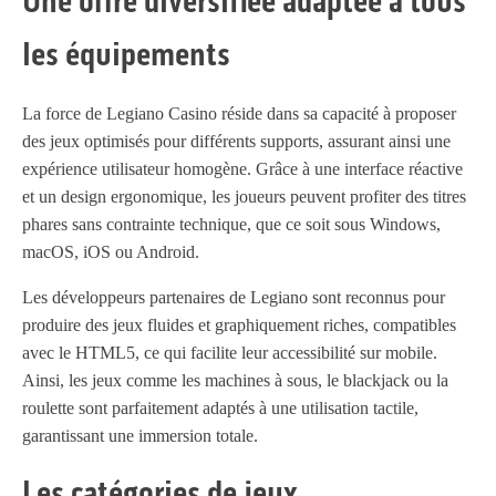
Une offre diversifiée adaptée à tous
les équipements
La force de Legiano Casino réside dans sa capacité à proposer
des jeux optimisés pour différents supports, assurant ainsi une
expérience utilisateur homogène. Grâce à une interface réactive
et un design ergonomique, les joueurs peuvent profiter des titres
phares sans contrainte technique, que ce soit sous Windows,
macOS, iOS ou Android.
Les développeurs partenaires de Legiano sont reconnus pour
produire des jeux fluides et graphiquement riches, compatibles
avec le HTML5, ce qui facilite leur accessibilité sur mobile.
Ainsi, les jeux comme les machines à sous, le blackjack ou la
roulette sont parfaitement adaptés à une utilisation tactile,
garantissant une immersion totale.
Les catégories de jeux