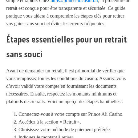
simple et rapide. Chez
https://princeali-casino.fr
, la procédure de
retrait est conçue pour être transparente et sécurisée. Ce guide
pratique vous aidera à comprendre les étapes clés pour retirer
vos gains sans souci et éviter les erreurs fréquentes.
Étapes essentielles pour un retrait
sans souci
Avant de demander un retrait, il est primordial de vérifier que
vous remplissez toutes les conditions du casino. Assurez-vous
d’avoir validé votre compte en fournissant les documents
nécessaires. Ensuite, respectez les montants minimums et
plafonds des retraits. Voici un aperçu des étapes habituelles :
Connectez-vous à votre compte sur Prince Ali Casino.
Accédez à la section « Retrait ».
Choisissez votre méthode de paiement préférée.
Indiquez le montant à retirer.