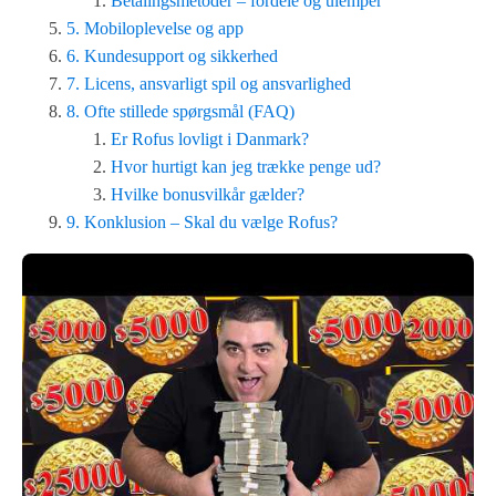
Betalingsmetoder – fordele og ulemper
5. Mobiloplevelse og app
6. Kundesupport og sikkerhed
7. Licens, ansvarligt spil og ansvarlighed
8. Ofte stillede spørgsmål (FAQ)
Er Rofus lovligt i Danmark?
Hvor hurtigt kan jeg trække penge ud?
Hvilke bonusvilkår gælder?
9. Konklusion – Skal du vælge Rofus?