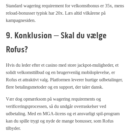
Standard wagering requirement for velkomstbonus er 35x, mens
reload‑bonusser typisk har 20x. Læs altid vilkårene på
kampagnesiden.
9. Konklusion – Skal du vælge
Rofus?
Hvis du leder efter et casino med store jackpot‑muligheder, et
solidt velkomsttilbud og en brugervenlig mobiloplevelse, er
Rofus et attraktivt valg. Platformen leverer hurtige udbetalinger,
flere betalingsmetoder og en support, der taler dansk.
Vær dog opmærksom på wagering requirements og
verificeringsprocessen, så du undgår overraskelser ved
udbetaling. Med en MGA‑licens og et ansvarligt spil‑program
kan du spille trygt og nyde de mange bonusser, som Rofus
tilbyder.