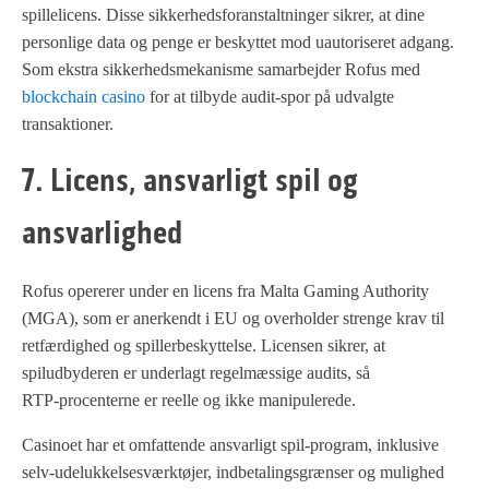
spillelicens. Disse sikkerhedsforanstaltninger sikrer, at dine
personlige data og penge er beskyttet mod uautoriseret adgang.
Som ekstra sikkerhedsmekanisme samarbejder Rofus med
blockchain casino
for at tilbyde audit‑spor på udvalgte
transaktioner.
7. Licens, ansvarligt spil og
ansvarlighed
Rofus opererer under en licens fra Malta Gaming Authority
(MGA), som er anerkendt i EU og overholder strenge krav til
retfærdighed og spillerbeskyttelse. Licensen sikrer, at
spiludbyderen er underlagt regelmæssige audits, så
RTP‑procenterne er reelle og ikke manipulerede.
Casinoet har et omfattende ansvarligt spil‑program, inklusive
selv‑udelukkelsesværktøjer, indbetalingsgrænser og mulighed