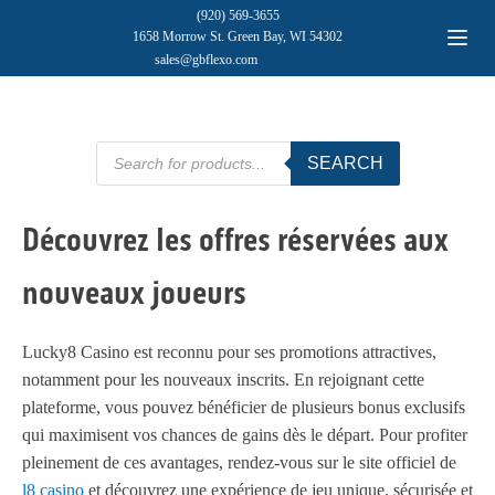
(920) 569-3655
1658 Morrow St. Green Bay, WI 54302
sales@gbflexo.com
Products
SEARCH
search
Découvrez les offres réservées aux
nouveaux joueurs
Lucky8 Casino est reconnu pour ses promotions attractives,
notamment pour les nouveaux inscrits. En rejoignant cette
plateforme, vous pouvez bénéficier de plusieurs bonus exclusifs
qui maximisent vos chances de gains dès le départ. Pour profiter
pleinement de ces avantages, rendez-vous sur le site officiel de
l8 casino
et découvrez une expérience de jeu unique, sécurisée et