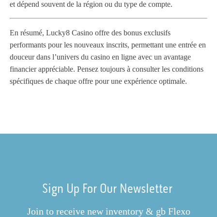
et dépend souvent de la région ou du type de compte.
En résumé, Lucky8 Casino offre des bonus exclusifs
performants pour les nouveaux inscrits, permettant une entrée en
douceur dans l’univers du casino en ligne avec un avantage
financier appréciable. Pensez toujours à consulter les conditions
spécifiques de chaque offre pour une expérience optimale.
Sign Up For Our Newsletter
Join to receive new inventory & gb Flexo