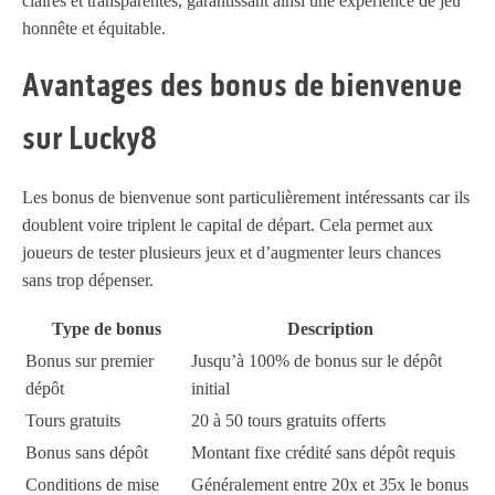
claires et transparentes, garantissant ainsi une expérience de jeu
honnête et équitable.
Avantages des bonus de bienvenue
sur Lucky8
Les bonus de bienvenue sont particulièrement intéressants car ils
doublent voire triplent le capital de départ. Cela permet aux
joueurs de tester plusieurs jeux et d’augmenter leurs chances
sans trop dépenser.
Type de bonus
Description
Bonus sur premier
Jusqu’à 100% de bonus sur le dépôt
dépôt
initial
Tours gratuits
20 à 50 tours gratuits offerts
Bonus sans dépôt
Montant fixe crédité sans dépôt requis
Conditions de mise
Généralement entre 20x et 35x le bonus