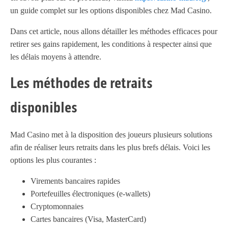
un guide complet sur les options disponibles chez Mad Casino.
Dans cet article, nous allons détailler les méthodes efficaces pour
retirer ses gains rapidement, les conditions à respecter ainsi que
les délais moyens à attendre.
Les méthodes de retraits
disponibles
Mad Casino met à la disposition des joueurs plusieurs solutions
afin de réaliser leurs retraits dans les plus brefs délais. Voici les
options les plus courantes :
Virements bancaires rapides
Portefeuilles électroniques (e-wallets)
Cryptomonnaies
Cartes bancaires (Visa, MasterCard)