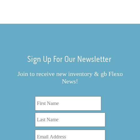
Sign Up For Our Newsletter
Join to receive new inventory & gb Flexo
News!