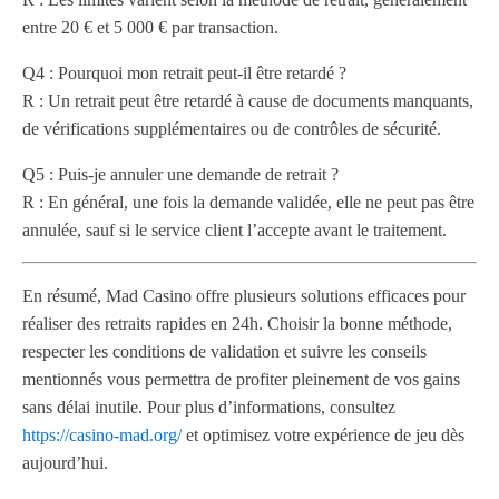
entre 20 € et 5 000 € par transaction.
Q4 : Pourquoi mon retrait peut-il être retardé ?
R : Un retrait peut être retardé à cause de documents manquants,
de vérifications supplémentaires ou de contrôles de sécurité.
Q5 : Puis-je annuler une demande de retrait ?
R : En général, une fois la demande validée, elle ne peut pas être
annulée, sauf si le service client l’accepte avant le traitement.
En résumé, Mad Casino offre plusieurs solutions efficaces pour
réaliser des retraits rapides en 24h. Choisir la bonne méthode,
respecter les conditions de validation et suivre les conseils
mentionnés vous permettra de profiter pleinement de vos gains
sans délai inutile. Pour plus d’informations, consultez
https://casino-mad.org/
et optimisez votre expérience de jeu dès
aujourd’hui.