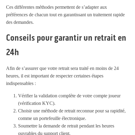
Ces différentes méthodes permettent de s’adapter aux
préférences de chacun tout en garantissant un traitement rapide
des demandes.
Conseils pour garantir un retrait en
24h
Afin de s’assurer que votre retrait sera traité en moins de 24
heures, il est important de respecter certaines étapes
indispensables :
Vérifier la validation complète de votre compte joueur
(vérification KYC).
Choisir une méthode de retrait reconnue pour sa rapidité,
comme un portefeuille électronique.
Soumettre la demande de retrait pendant les heures
ouvrables du support client.