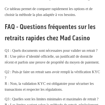
Ce tableau permet de comparer rapidement les options et de
choisir la méthode la plus adaptée à vos besoins.
FAQ - Questions fréquentes sur les
retraits rapides chez Mad Casino
Q1 : Quels documents sont nécessaires pour valider un retrait ?
R : Une pièce d’identité officielle, un justificatif de domicile
récent et parfois une preuve de propriété du moyen de paiement.
Q2 : Puis-je faire un retrait sans avoir rempli la vérification KYC
?
R : Non, la validation KYC est obligatoire pour sécuriser les
transactions et respecter les régulations.
Q3 : Quelles sont les limites minimales et maximales de retrait ?
R : Les limites varient selon la méthode de retrait, généralement