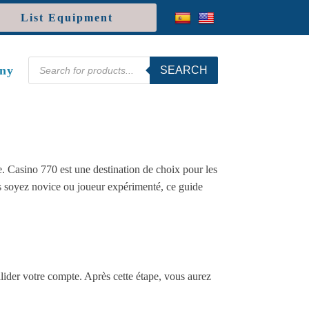
List Equipment
Products
ny
SEARCH
search
e. Casino 770 est une destination de choix pour les
us soyez novice ou joueur expérimenté, ce guide
alider votre compte. Après cette étape, vous aurez