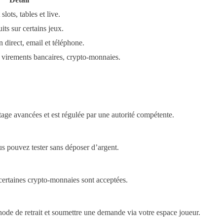
lots, tables et live.
its sur certains jeux.
 direct, email et téléphone.
 virements bancaires, crypto-monnaies.
tage avancées et est régulée par une autorité compétente.
us pouvez tester sans déposer d’argent.
certaines crypto-monnaies sont acceptées.
hode de retrait et soumettre une demande via votre espace joueur.