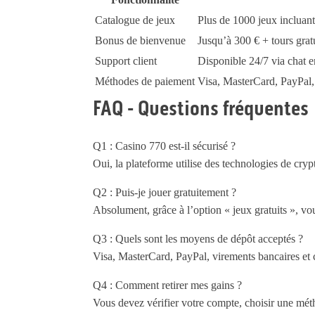
Catalogue de jeux
Plus de 1000 jeux incluant s
Bonus de bienvenue
Jusqu’à 300 € + tours gratu
Support client
Disponible 24/7 via chat en
Méthodes de paiement
Visa, MasterCard, PayPal,
FAQ - Questions fréquentes
Q1 : Casino 770 est-il sécurisé ?
Oui, la plateforme utilise des technologies de cryp
Q2 : Puis-je jouer gratuitement ?
Absolument, grâce à l’option « jeux gratuits », vo
Q3 : Quels sont les moyens de dépôt acceptés ?
Visa, MasterCard, PayPal, virements bancaires et 
Q4 : Comment retirer mes gains ?
Vous devez vérifier votre compte, choisir une mét