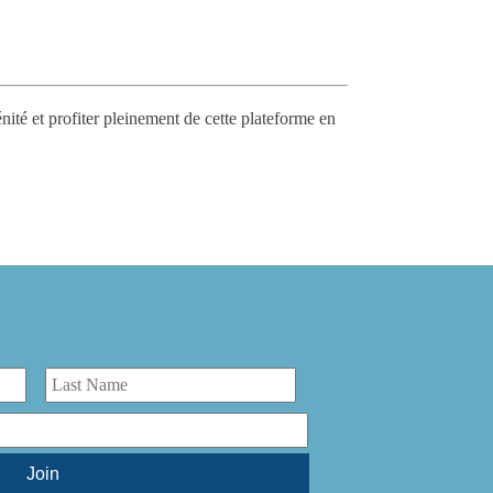
ité et profiter pleinement de cette plateforme en