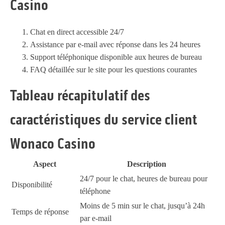
Casino
Chat en direct accessible 24/7
Assistance par e-mail avec réponse dans les 24 heures
Support téléphonique disponible aux heures de bureau
FAQ détaillée sur le site pour les questions courantes
Tableau récapitulatif des
caractéristiques du service client
Wonaco Casino
Aspect
Description
24/7 pour le chat, heures de bureau pour
Disponibilité
téléphone
Moins de 5 min sur le chat, jusqu’à 24h
Temps de réponse
par e-mail