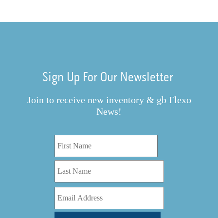
Sign Up For Our Newsletter
Join to receive new inventory & gb Flexo
News!