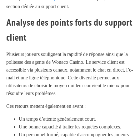
section dédiée au support client.
Analyse des points forts du support
client
Plusieurs joueurs soulignent la rapidité de réponse ainsi que la
politesse des agents de Wonaco Casino. Le service client est
accessible via plusieurs canaux, notamment le chat en direct, l’e-
mail et une ligne téléphonique. Cette diversité permet aux
utilisateurs de choisir le moyen qui leur convient le mieux pour
résoudre leurs problèmes.
Ces retours mettent également en avant :
Un temps d’attente généralement court.
Une bonne capacité à traiter les requêtes complexes.
Un personnel formé, capable d'accompagner les joueurs