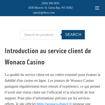
(920) 569-3655
1658 Morrow St. Green Bay, WI 54302
sales@gbflexo.com
Products
SEARCH
search
Introduction au service client de
Wonaco Casino
La qualité du service client est un critère essentiel pour évaluer la
fiabilité d'un casino en ligne. Les joueurs de Wonaco Casino
partagent régulièrement leurs retours d’expérience, ce qui permet
d’avoir une vision claire sur l’efficacité et la réactivité de leur
support. Pour plus d’informations précises sur les services
offerts, le site officiel
https://wonaco-france.fr
propose une