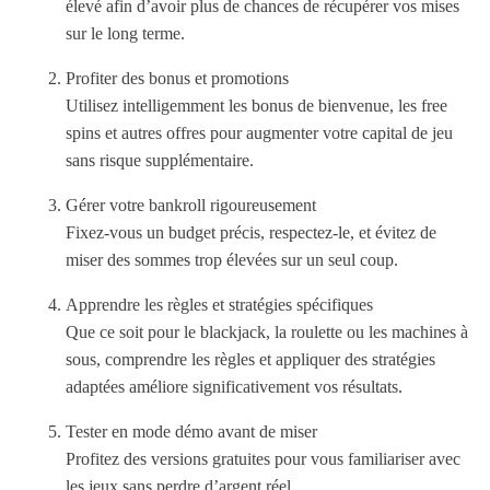
élevé afin d’avoir plus de chances de récupérer vos mises
sur le long terme.
Profiter des bonus et promotions
Utilisez intelligemment les bonus de bienvenue, les free
spins et autres offres pour augmenter votre capital de jeu
sans risque supplémentaire.
Gérer votre bankroll rigoureusement
Fixez-vous un budget précis, respectez-le, et évitez de
miser des sommes trop élevées sur un seul coup.
Apprendre les règles et stratégies spécifiques
Que ce soit pour le blackjack, la roulette ou les machines à
sous, comprendre les règles et appliquer des stratégies
adaptées améliore significativement vos résultats.
Tester en mode démo avant de miser
Profitez des versions gratuites pour vous familiariser avec
les jeux sans perdre d’argent réel.