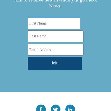
News!