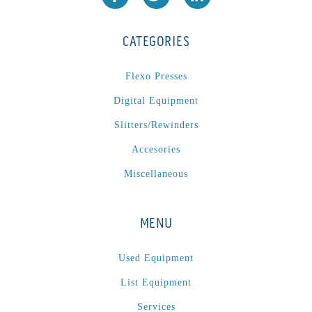
CATEGORIES
Flexo Presses
Digital Equipment
Slitters/Rewinders
Accesories
Miscellaneous
MENU
Used Equipment
List Equipment
Services