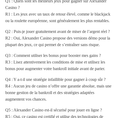
Q1 : Quels sont les meilleurs jeux pour gagner sur Alexander
Casino ?
R1 : Les jeux avec un taux de retour élevé, comme le blackjack
ou la roulette européenne, sont généralement les plus rentables.
Q2 : Puis-je jouer gratuitement avant de miser de l’argent réel ?
R2 : Oui, Alexander Casino propose des versions démo pour la
plupart des jeux, ce qui permet de s’entraîner sans risque.
Q3 : Comment utiliser les bonus pour booster mes gains ?
R3 : Lisez attentivement les conditions de mise et utilisez les
bonus pour augmenter votre bankroll initiale avant de parier.
Q4 : Y a-t-il une stratégie infaillible pour gagner à coup sûr ?
R4 : Aucun jeu de casino n’offre une garantie absolue, mais une
bonne gestion de la bankroll et des stratégies adaptées
augmentent vos chances.
Q5 : Alexander Casino est-il sécurisé pour jouer en ligne ?
R5 : Oui, ce casino est certifié et utilise des technologies de