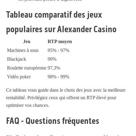
Tableau comparatif des jeux
populaires sur Alexander Casino
Jeu
RTP moyen
Machines à sous
95% - 97%
Blackjack
99%
Roulette européenne
97,3%
Vidéo poker
98% - 99%
Ce tableau vous guide dans le choix des jeux avec la meilleure
rentabilité. Privilégiez ceux qui offrent un RTP élevé pour
optimiser vos chances.
FAQ - Questions fréquentes