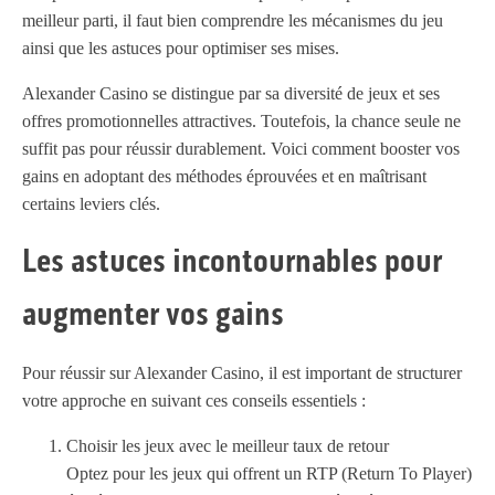
meilleur parti, il faut bien comprendre les mécanismes du jeu
ainsi que les astuces pour optimiser ses mises.
Alexander Casino se distingue par sa diversité de jeux et ses
offres promotionnelles attractives. Toutefois, la chance seule ne
suffit pas pour réussir durablement. Voici comment booster vos
gains en adoptant des méthodes éprouvées et en maîtrisant
certains leviers clés.
Les astuces incontournables pour
augmenter vos gains
Pour réussir sur Alexander Casino, il est important de structurer
votre approche en suivant ces conseils essentiels :
Choisir les jeux avec le meilleur taux de retour
Optez pour les jeux qui offrent un RTP (Return To Player)