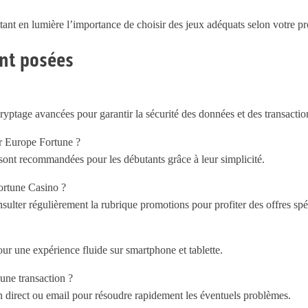
tant en lumière l’importance de choisir des jeux adéquats selon votre pro
nt posées
cryptage avancées pour garantir la sécurité des données et des transactio
ur Europe Fortune ?
sont recommandées pour les débutants grâce à leur simplicité.
ortune Casino ?
e consulter régulièrement la rubrique promotions pour profiter des offres spé
ur une expérience fluide sur smartphone et tablette.
une transaction ?
 en direct ou email pour résoudre rapidement les éventuels problèmes.