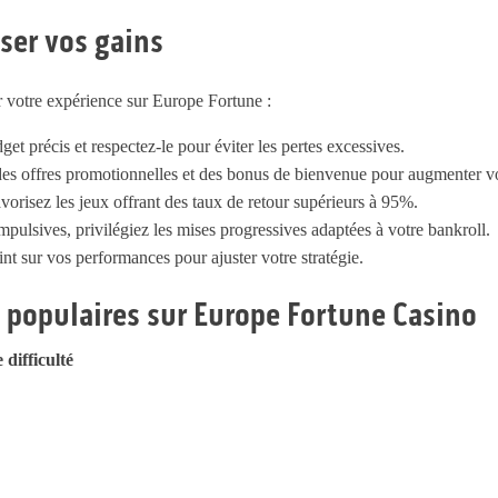
ser vos gains
r votre expérience sur Europe Fortune :
et précis et respectez-le pour éviter les pertes excessives.
z des offres promotionnelles et des bonus de bienvenue pour augmenter vo
vorisez les jeux offrant des taux de retour supérieurs à 95%.
 impulsives, privilégiez les mises progressives adaptées à votre bankroll.
oint sur vos performances pour ajuster votre stratégie.
 populaires sur Europe Fortune Casino
 difficulté