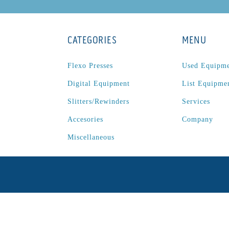
CATEGORIES
MENU
Flexo Presses
Used Equipm
Digital Equipment
List Equipme
Slitters/Rewinders
Services
Accesories
Company
Miscellaneous