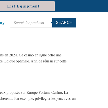
List Equipment
Products
ny
SEARCH
search
ns en 2024. Ce casino en ligne offre une
ce ludique optimale. Afin de réussir sur cette
ts jeux proposés sur Europe Fortune Casino. La
ohérente. Par exemple, privilégier les jeux avec un