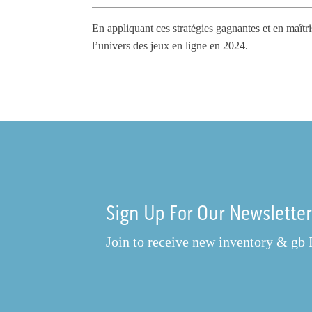
En appliquant ces stratégies gagnantes et en maîtr
l’univers des jeux en ligne en 2024.
Sign Up For Our Newslette
Join to receive new inventory & gb